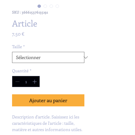
SKU : 366615376135191
Article
Prix
7,50 €
Taille
*
Quantité
*
Ajouter au panier
Description d'article. Saisissez ici les 
caractéristiques de l'article : taille, 
matière et autres informations utiles.